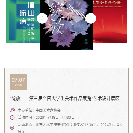
07.07
06.
2026
20
“绽放——第三届全国大学生美术作品展览”艺术设计展区
美育
10
与创作
主办单位：中国美术家协会
活动时间：2026年7月8日--7月30日
了
2026
活动地点：山东艺术学院美术馆(长清校区)1号展厅、2号展厅、3号
展厅