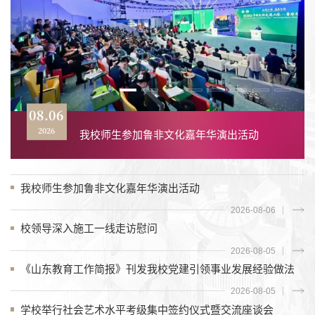
08.06
08.05
08.05
07.30
07.30
07.29
07.28
07.26
《山东教育工作简报》刊发我校党建引领事
学校举行社会艺术水平考级集中签约仪式暨
学校党委理论学习中心组赴孔繁森同志纪念
山东省管理学学会文化艺术管理专业委员会
2026
2026
2026
2026
2026
2026
2026
2026
我校师生参加鲁非文化嘉年华演出活动
校领导深入施工一线走访慰问
学校赴聊城市开展校地调研交流
学校开展学期末校园安全大检查
业发展经验做法
交流座谈会
馆开展调研式学习
成立大会在我校举行
我校师生参加鲁非文化嘉年华演出活动
2026-08-06
校领导深入施工一线走访慰问
2026-08-05
《山东教育工作简报》刊发我校党建引领事业发展经验做法
2026-08-05
学校举行社会艺术水平考级集中签约仪式暨交流座谈会