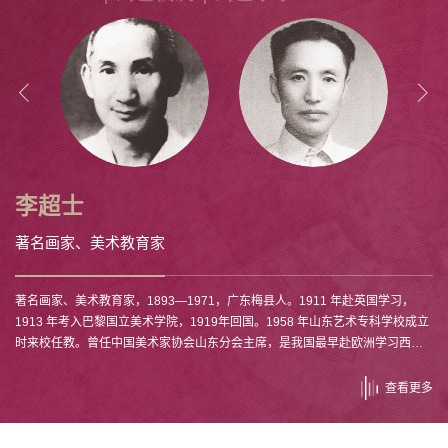
李超士
著名画家、美术教育家
​著名画家、美术教育家
著名音乐家、音乐教育家
著名音乐家、音乐教育家
著名画家、美术教育家
著名画家、美术教育家
著名音乐理论家、音乐教育家
著名表演艺术家
​著名歌唱家、音乐教育家
二级教授 博士生导师
二级教授 博士生导师
二级教授 博士生导师
二级教授 博士生导师
二级教授 博士生导师
二级教授 博士生导师
二级教授 博士生导师
二级教授 博士生导师
二级教授
二级教授 博士生导师
二级教授
二级教授
二级教授
著名画家、美术教育家，1893—1971，广东梅县人。1911 年赴英国学习，
1913 年考入巴黎国立美术学院，1919年回国。1958 年山东艺术专科学校成立
时来校任教。曾任中国美术家协会山东分会主席，是我国最早赴欧洲学习西洋
画的画家之一，也是我国最早提倡粉画并从事粉画创作的画家。
查看更多