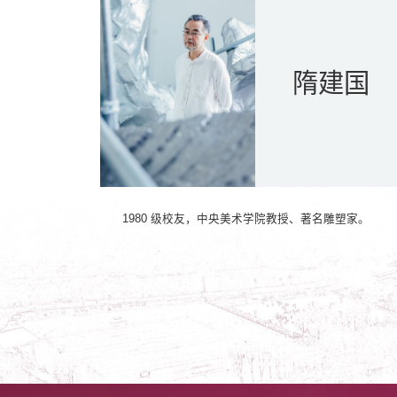
隋建国
1980 级校友，中央美术学院教授、著名雕塑家。