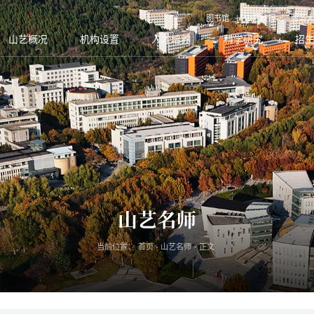
图书馆
山艺校报
服务大
山艺概况
机构设置
人才培养
科学研究
招
山艺名师
当前位置：
首页
-
山艺名师
-
正文