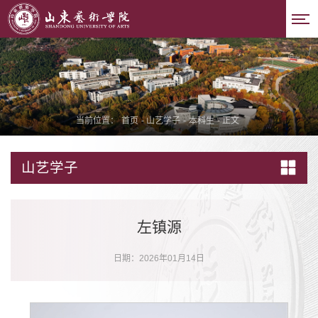
当前位置：
首页
-
山艺学子
-
本科生
-
正文
山艺学子
左镇源
日期：2026年01月14日