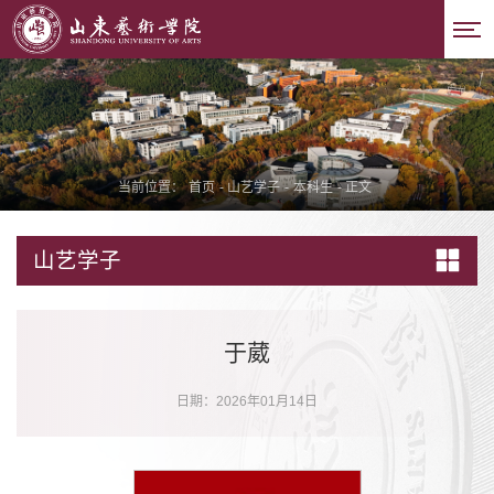
当前位置：
首页
-
山艺学子
-
本科生
-
正文
山艺学子
于葳
日期：2026年01月14日