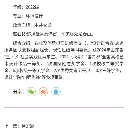
年级：2022级
专业：环境设计
政治面貌：中共党员
座右铭:追风赶月莫停留，平芜尽处是春山。
综合介绍：在校期间曾担任班级团支书、“设计正青春”志愿
服务团队支教组副组长，现任班级学习委员。获2024年山东省
“三下乡”社会实践优秀学生、2024（秋期）“国青杯”全国高校艺
术设计作品一等奖、2次国家励志奖学金、1次校级二等奖学
金、5次校级一等奖学金、2次优秀共青团干部、 3次三好学生，
设计学院“自强先锋”等多项荣誉。
分享：
上一篇：徐宏璇