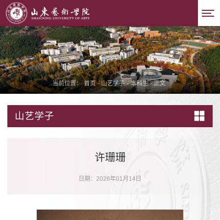
当前位置：
首页
-
山艺学子
-
本科生
-
正文
山艺学子
许珊珊
日期：2026年01月14日