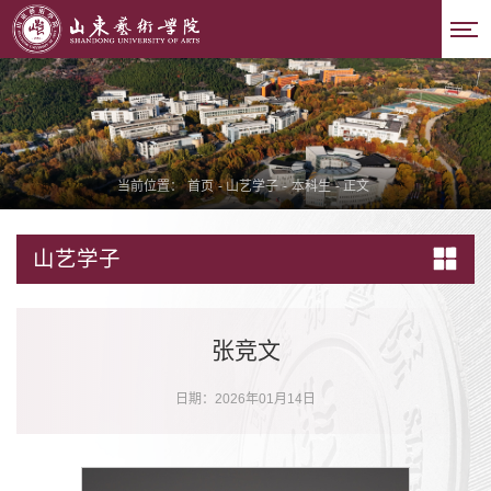
当前位置：
首页
-
山艺学子
-
本科生
-
正文
山艺学子
张竞文
日期：2026年01月14日