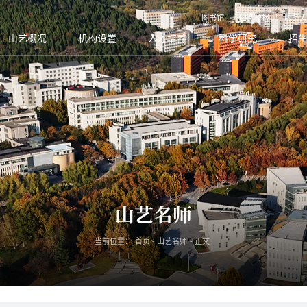
图书馆
山艺校报
服务大
山艺概况
机构设置
人才培养
科学研究
招
山艺名师
当前位置：
首页
-
山艺名师
-
正文