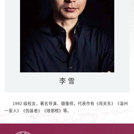
李 雪
1992 级校友，著名导演、摄像师，代表作有《闯关东》《温州
一家人》《伪装者》《琅琊榜》等。