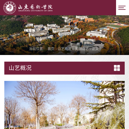
当前位置：
首页
-
山艺概况
-
美丽山艺
-
正文
山艺概况