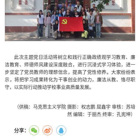
此次主题党日活动将树立和践行正确政绩观学习教育、廉
洁教育、师德师风建设深度融合，进行沉浸式学习体验，进一
步坚定了党员教师的理想信念，提高了党性修养。大家纷纷表
示，将把学习成果转化为干事创业的动力，廉洁从教、恪尽职
守，以实际行动推动学校事业高质量发展。
（供稿：马克思主义学院 摄影：权志鹏 屈鑫宇 审核：苏培
然 编辑：于丽杰 终审：孔宪坤）
分享：