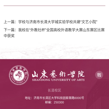
上一篇：学校与济南市长清大学城实验学校共建“文艺小院”
下一篇：我校在“外教社杯”全国高校外语教学大赛山东赛区比赛
中获奖
长清校区
地址：济南市长清区大学科技园紫薇路6000号
邮编：250300