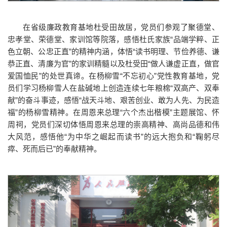
在省级廉政教育基地杜受田故居，党员们参观了聚德堂、
忠孝堂、荣德堂、家训馆等院落，感悟杜氏家族“品端学粹、正
色立朝、公忠正直”的精神内涵，体悟“读书明理、节俭养德、谦
恭正直、清廉为官”的家训精髓以及杜受田“做人谦虚正直，做官
爱国恤民”的处世真谛。在杨柳雪“不忘初心”党性教育基地，党
员们学习杨柳雪人在盐碱地上创造连续七年粮棉“双高产、双奉
献”的奋斗事迹，感悟“战天斗地、艰苦创业、敢为人先、为民造
福”的杨柳雪精神。在周恩来总理“六个杰出楷模”主题展馆、怀
周祠，党员们深切体悟周恩来总理的崇高精神、高尚品德和伟
大风范，感悟他“为中华之崛起而读书”的远大抱负和“鞠躬尽
瘁、死而后已”的奉献精神。