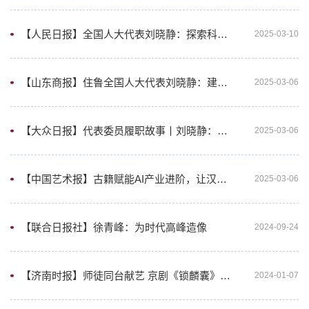
【人民日报】全国人大代表刘晓静：探索科技创新规律 破解成果转化难题
2025-03-10
【山东商报】住鲁全国人大代表刘晓静：建立人工智能竞争胜势 让汉字古籍“活起来”
2025-03-06
【大众日报】代表委员履职故事丨刘晓静：邂逅AI，不只古籍受益
2025-03-06
【中国艺术报】古籍赋能AI产业进阶，让汉字古籍“活起来”
2025-03-06
【联合日报社】徐青峰：为时代高峰造像
2024-09-24
【济南时报】师徒同台献艺 京剧《锁麟囊》泉城上演
2024-01-07