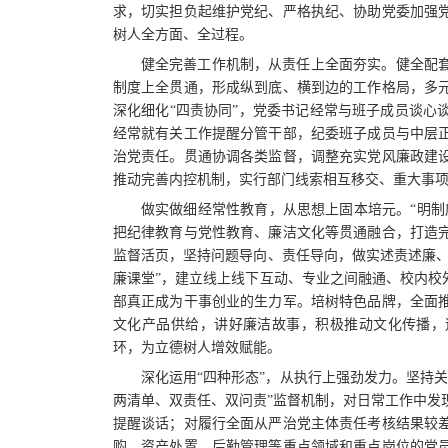
求，切实担负起维护党纪、严格执纪、协助党委加强
树人全方面、全过程。
健全完善工作机制，从责任上全面夯实。健全配
制度上全贯通，形成纵到底、横到边的工作格局，多
深化细化“四责协同”，党委书记经常与班子成员谈心
经常就有关工作提醒分管干部，纪委班子成员与中层
治党责任。贯通协调各类监督，调整充实党风廉政建
推动完善内控机制，实行部门线索相互移交、重大事
做实做细经常性教育，从思想上固本培元。“明制
把纪律教育与党性教育、廉洁文化等贯通融合，打造
监督活页，坚持问题导向、责任导向，做实述责述廉、
廉课堂”，建立线上线下互动、专业之间融通、校内校
部真正成为干事创业的生力军。培树特色品牌，全面
文化产品供给，讲好廉洁故事，积极推动文化传播，
环，为立德树人增效赋能。
深化运用“四种形态”，从执行上强劲发力。坚持
两清单、双责任、双问责”监督机制，对日常工作中发
提醒谈话；对履行全面从严治党主体责任考核结果较
购、资产处置、后勤管理等重点领域和重点岗位的党