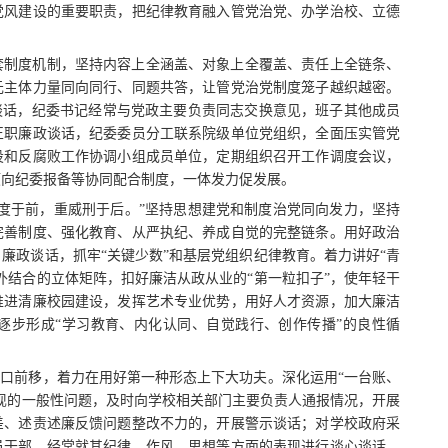
党风建设的重要职责，把纪律教育融入管党治党、办学治校、立德
套制度机制，坚持内容上全涵盖、对象上全覆盖、责任上全链条、
元主体力量同向同行、同题共答，让管党治党制度笼子越织越密。
谈话，纪委书记经常与党政主要负责同志交换意见，班子其他成员
正职廉政谈话，纪委委员分工联系院级单位党组织，全面压实管党
设和反腐败工作协调小组成员单位，定期组织召开工作调度会议，
项向纪委报备等协同配合制度，一体发力促发展。
度于前，重威刑于后。”坚持思想建党和制度治党同向发力，坚持
完善制度、强化教育、从严执纪、养成自觉的完整链条。用好政治
廉政谈话，抓牢“关键少数”和基层党组织纪律教育。着力讲好“青
外结合的立体矩阵，扣好廉洁从政从业的“第一粒扣子”，使年轻干
推进清廉校园建设，发挥艺术专业优势，用好人才资源，加大廉洁
逐步形成“学习教育、内化认同、自觉践行、创作传播”的良性循
关口前移，着力在用好第一种形态上下大功夫。深化运用“一台账、
现的一般性问题，及时向学校相关部门主要负责人通报情况，开展
差、述责述廉反馈问题整改不力的，开展警示谈话；对学校政府采
员干部，经常就其纪律、作风、思想等方面的表现进行谈心谈话，