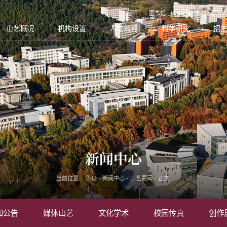
图书馆
山艺校报
服务大
山艺概况
机构设置
人才培养
科学研究
招
新闻中心
当前位置：
首页
-
新闻中心
-
山艺要闻
-
正文
知公告
媒体山艺
文化学术
校园传真
创作