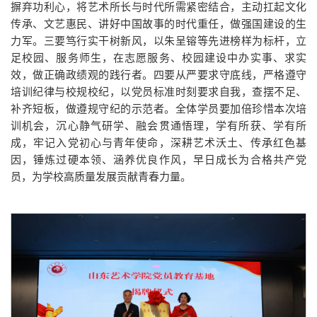
摒弃功利心，将艺术所长与时代所需紧密结合，主动扛起文化
传承、文艺惠民、讲好中国故事的时代重任，做强国建设的生
力军。三要笃行实干树新风，以朱呈镕等先进榜样为标杆，立
足校园、服务师生，在志愿服务、校园建设中办实事、求实
效，做正确政绩观的践行者。四要从严要求守底线，严格遵守
培训纪律与校规校纪，以党员标准时刻要求自我，查摆不足、
补齐短板，做遵规守纪的示范者。全体学员要加倍珍惜本次培
训机会，沉心静气研学、融会贯通悟理，学有所获、学有所
成，牢记入党初心与青年使命，深耕艺术沃土、传承红色基
因，锤炼过硬本领、涵养优良作风，早日成长为合格共产党
员，为学校高质量发展贡献青春力量。