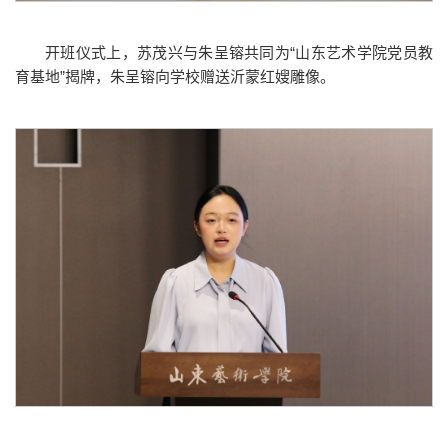
开班仪式上，苏茂兴与朱呈镕共同为“山东艺术学院党员教
育基地”揭牌，朱呈镕向学校赠送沂蒙红嫂雕像。