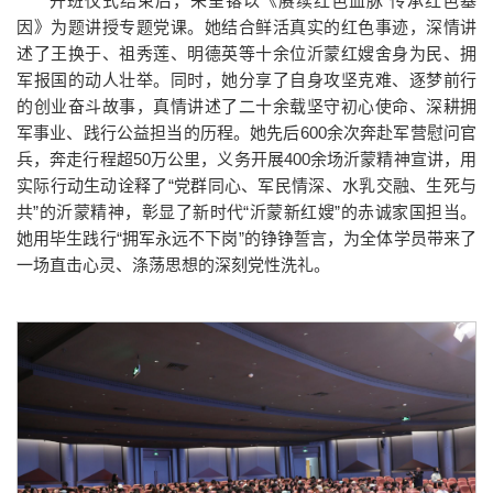
开班仪式结束后，朱呈镕以《赓续红色血脉 传承红色基
因》为题讲授专题党课。她结合鲜活真实的红色事迹，深情讲
述了王换于、祖秀莲、明德英等十余位沂蒙红嫂舍身为民、拥
军报国的动人壮举。同时，她分享了自身攻坚克难、逐梦前行
的创业奋斗故事，真情讲述了二十余载坚守初心使命、深耕拥
军事业、践行公益担当的历程。她先后600余次奔赴军营慰问官
兵，奔走行程超50万公里，义务开展400余场沂蒙精神宣讲，用
实际行动生动诠释了“党群同心、军民情深、水乳交融、生死与
共”的沂蒙精神，彰显了新时代“沂蒙新红嫂”的赤诚家国担当。
她用毕生践行“拥军永远不下岗”的铮铮誓言，为全体学员带来了
一场直击心灵、涤荡思想的深刻党性洗礼。