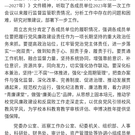
—2027年）》文件精神，听取了各成员单位2023年第一次工作
会议以来履行监督监管职责情况，分析工作中存在的问题和困
难，研究对策建议，部署下一步工作。
周立志充分肯定了各成员单位的履职情况，强调各成员单
位要把履行党风廉政建设责任作为一项长期坚持的重大政治任
务来抓。要提高政治站位，扛牢管党治党主体责任，进一步落
实“一岗双责”，做到知责于心、担责于身、履责于行。要贯通
工作机制，融合监督力量，坚持系统协同，增强靠前意识、补
位意识，资源共享，同向发力，切实强化协作联动。要深化标
本兼治，坚持“三不腐”一体推进，强化“全周期管理”，把查办案
件与强化监督、深化改革、完善制度、促进治理、推动发展贯
通起来，规范权力运行，强化纪法教育、廉洁教育，着力讲好
“青廉课堂”，做强“廉美山艺”品牌，从思想上固本培元，推动学
校党风廉政建设和反腐败工作走深走实，以优良党风引领校风
教风学风，为学校本科教育教学审核评估、申博决胜年提供坚
强保障。
党委办公室、巡察工作办公室、纪委机关、组织部、人事
处、科研处、财务处、审计处、资产管理处等协调小组成员单