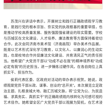
苏茂兴在讲话中表示，开展树立和践行正确政绩观学习教
育，是践行党的根本宗旨、夯实党的执政根基的重要举措，也
是推动学校高质量发展、服务强国强省建设的现实需要。学校
与历城区在文化建设、人才培养、廉洁教育等方面保持着密切
合作，此次会同济南市美术馆（济南画院）举办美术作品展，
既是以艺术形式深化学习教育，以文化人、以廉润心的生动实
践，也是校地合作共促廉洁文化建设、共育清风正气的责任担
当。他希望广大党员干部以“功成不必在我”的精神境界和“功成
必定有我”的历史担当，进一步锤炼过硬作风，在各自岗位上真
抓实干、担当作为。
侯莉代表区委、区政府对活动的举办表示祝贺。她说，政
绩观是党员干部从政、谋事、创业的“总开关”。本次展览立足政
治主题、扎根泉城大地、融汇历城文脉，将“立党为公、为民造
福、求真务实、真抓实干”的正确政绩观内核转化为可感可视的
艺术佳作。她希望全区广大党员干部以观展为契机，在艺术浸