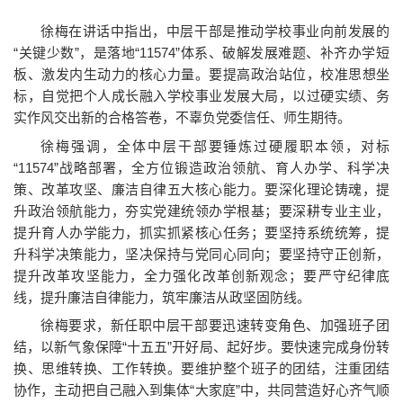
徐梅在讲话中指出，中层干部是推动学校事业向前发展的
“关键少数”，是落地“11574”体系、破解发展难题、补齐办学短
板、激发内生动力的核心力量。要提高政治站位，校准思想坐
标，自觉把个人成长融入学校事业发展大局，以过硬实绩、务
实作风交出新的合格答卷，不辜负党委信任、师生期待。
徐梅强调，全体中层干部要锤炼过硬履职本领，对标
“11574”战略部署，全方位锻造政治领航、育人办学、科学决
策、改革攻坚、廉洁自律五大核心能力。要深化理论铸魂，提
升政治领航能力，夯实党建统领办学根基；要深耕专业主业，
提升育人办学能力，抓实抓紧核心任务；要坚持系统统筹，提
升科学决策能力，坚决保持与党同心同向；要坚持守正创新，
提升改革攻坚能力，全力强化改革创新观念；要严守纪律底
线，提升廉洁自律能力，筑牢廉洁从政坚固防线。
徐梅要求，新任职中层干部要迅速转变角色、加强班子团
结，以新气象保障“十五五”开好局、起好步。要快速完成身份转
换、思维转换、工作转换。要维护整个班子的团结，注重团结
协作，主动把自己融入到集体“大家庭”中，共同营造好心齐气顺