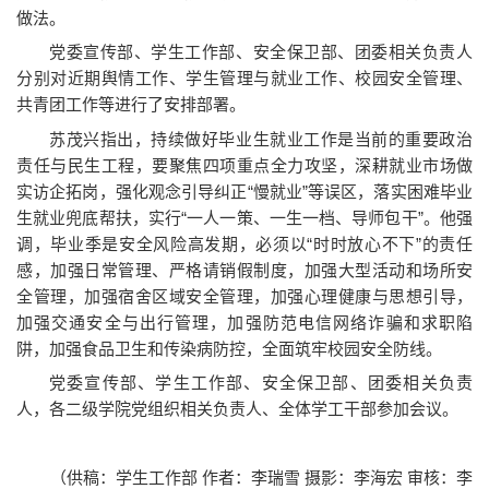
做法。
党委宣传部、学生工作部、安全保卫部、团委相关负责人
分别对近期舆情工作、学生管理与就业工作、校园安全管理、
共青团工作等进行了安排部署。
苏茂兴指出，持续做好毕业生就业工作是当前的重要政治
责任与民生工程，要聚焦四项重点全力攻坚，深耕就业市场做
实访企拓岗，强化观念引导纠正“慢就业”等误区，落实困难毕业
生就业兜底帮扶，实行“一人一策、一生一档、导师包干”。他强
调，毕业季是安全风险高发期，必须以“时时放心不下”的责任
感，加强日常管理、严格请销假制度，加强大型活动和场所安
全管理，加强宿舍区域安全管理，加强心理健康与思想引导，
加强交通安全与出行管理，加强防范电信网络诈骗和求职陷
阱，加强食品卫生和传染病防控，全面筑牢校园安全防线。
党委宣传部、学生工作部、安全保卫部、团委相关负责
人，各二级学院党组织相关负责人、全体学工干部参加会议。
（供稿：学生工作部 作者：李瑞雪 摄影：李海宏 审核：李