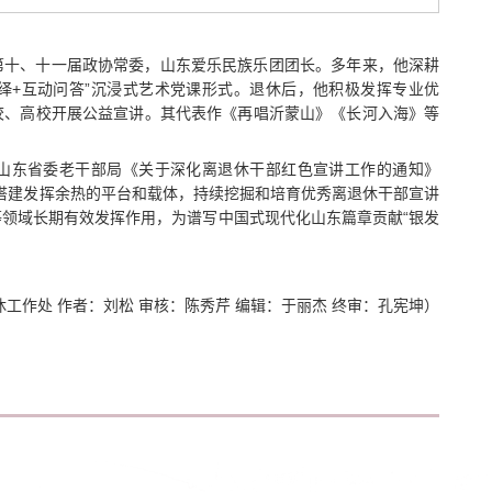
第十、十一届政协常委，山东爱乐民族乐团团长。多年来，他深耕
绎+互动问答”沉浸式艺术党课形式。退休后，他积极发挥专业优
校、高校开展公益宣讲。其代表作《再唱沂蒙山》《长河入海》等
山东省委老干部局《关于深化离退休干部红色宣讲工作的通知》
工搭建发挥余热的平台和载体，持续挖掘和培育优秀离退休干部宣讲
领域长期有效发挥作用，为谱写中国式现代化山东篇章贡献“银发
工作处 作者：刘松 审核：陈秀芹 编辑：于丽杰 终审：孔宪坤）