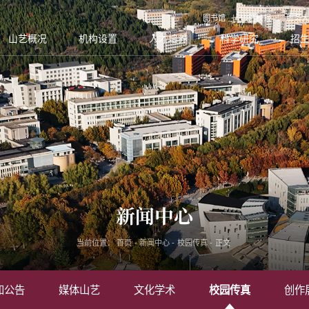
图书馆
山艺校报
服务大
山艺概况
机构设置
人才培养
科学研究
招
新闻中心
当前位置：
首页
-
新闻中心
-
校园传真
-
正文
知公告
媒体山艺
文化学术
校园传真
创作