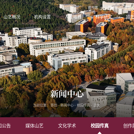
图书馆
山艺校报
服务大
山艺概况
机构设置
人才培养
科学研究
招
新闻中心
当前位置：
首页
-
新闻中心
-
校园传真
-
正文
知公告
媒体山艺
文化学术
校园传真
创作