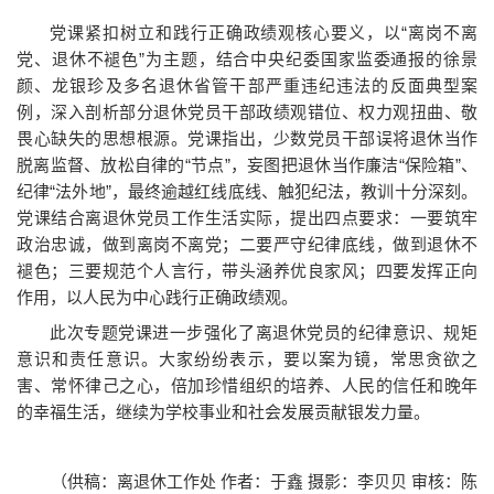
党课紧扣树立和践行正确政绩观核心要义，以“离岗不离
党、退休不褪色”为主题，结合中央纪委国家监委通报的徐景
颜、龙银珍及多名退休省管干部严重违纪违法的反面典型案
例，深入剖析部分退休党员干部政绩观错位、权力观扭曲、敬
畏心缺失的思想根源。党课指出，少数党员干部误将退休当作
脱离监督、放松自律的“节点”，妄图把退休当作廉洁“保险箱”、
纪律“法外地”，最终逾越红线底线、触犯纪法，教训十分深刻。
党课结合离退休党员工作生活实际，提出四点要求：一要筑牢
政治忠诚，做到离岗不离党；二要严守纪律底线，做到退休不
褪色；三要规范个人言行，带头涵养优良家风；四要发挥正向
作用，以人民为中心践行正确政绩观。
此次专题党课进一步强化了离退休党员的纪律意识、规矩
意识和责任意识。大家纷纷表示，要以案为镜，常思贪欲之
害、常怀律己之心，倍加珍惜组织的培养、人民的信任和晚年
的幸福生活，继续为学校事业和社会发展贡献银发力量。
（供稿：离退休工作处 作者：于鑫 摄影：李贝贝 审核：陈