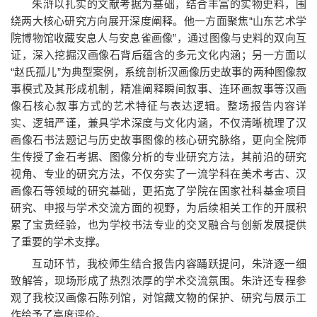
朱浒以扎实的文献考据为基础，结合丰富的实物史料，围
绕两大核心研究方向展开深度阐释。他一方面聚焦“山东艺术学
院博物馆收藏安息人与安息雀画像”，通过图像与史料的双向互
证，深入挖掘汉画像石背后蕴含的多元文化内涵；另一方面以
“赵氏孤儿”为典型案例，系统剖析汉画像历史故事的两种图像叙
事模式及其形成机制，精准阐释瞬间叙事、连环画叙事等汉画
像石核心叙事方式的艺术特征与表达逻辑。整场报告内容详
实、逻辑严谨，兼具学术深度与文化内涵，不仅清晰梳理了汉
画像石书法题记与历史故事图像的核心研究脉络，更向全院师
生传授了金石考据、图像分析的专业研究方法，其前沿的研究
视角、专业的研究方法，不仅夯实了一流学科在美术考古、汉
画像石等领域的研究基础，更拓宽了学院在国家社科基金项目
研究、申报与学术交流方面的视野，为后续相关工作的开展积
累了宝贵经验，也为学校书法专业的交叉融合与创新发展提供
了重要的学术支撑。
互动环节，我校师生结合报告内容踊跃提问，朱浒逐一细
致解答，现场形成了热烈浓厚的学术交流氛围。朱浒还专程参
观了我校汉画像石陈列馆，对馆藏文物的保护、研究与展示工
作给予了高度评价。