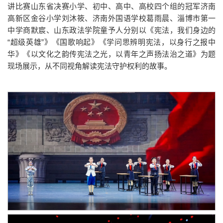
讲比赛山东省决赛小学、初中、高中、高校四个组的冠军济南
高新区金谷小学刘沐筱、济南外国语学校葛雨晨、淄博市第一
中学商默宸、山东政法学院童予人分别以《宪法，我们身边的
“超级英雄”》《国歌响起》《学问思辨明宪法，以身行之报中
华》《以文化之韵传宪法之光，以青年之声扬法治之道》为题
现场展示，从不同视角解读宪法守护权利的故事。