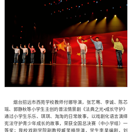
烟台招远市西苑学校教师付娜导演，张艺骞、李诚、陈芯
瑶、郭静秋等小学生主创的普法情景剧《法典之光•成长守护》
通过小学生乐乐、琪琪、淘淘的日常故事，以戏剧化语言演绎
宪法守护青少年成长的故事，荣获全国总决赛（中小学组
）
一
等奖；我校戏剧学院副教授臧笑楠导演，学生李昊编剧，刘