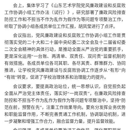
会上，集体学习了《山东艺术学院党风廉政建设和反腐败
工作协调小组工作办法（试行）》，研究部署了廉政风险排查
防控工作和不担当不作为乱作为假作为等问题专项整治工作，
听取了协调小组各成员单位工作汇报，胡凤莹进行了点评。
会议指出，党风廉政建设和反腐败工作协调小组工作是贯
彻落实党的二十大和二十届中央纪委二次全会及十二届省纪委
二次全会精神的具体行动，是推动全面从严治党的重要抓手，
更是深化运用“一台账、两清单、双责任、双问责”监督机制的
有效措施。各成员单位各司其职、各尽其责、群策群力、协同
推进，让学校党风廉政建设与反腐败协调工作逐步从“有形”向
“有效”转变，促进了学校治理体系和治理能力的提升。
会议要求，要提高政治站位，统一思想认识，自觉担负起
全面从严治党主体责任，落实好“一岗双责”，在廉政风险排查
防控和不担当不作为乱作为假作为等问题专项整治中，坚持“防
范在前，预警在先”，注重工作效果导向。要充分发挥业务优势
和职能监督作用，不断完善贯通工作机制，协调联动机制，进
一步凝聚和增强工作合力，融合监督力量，提升监督效能。