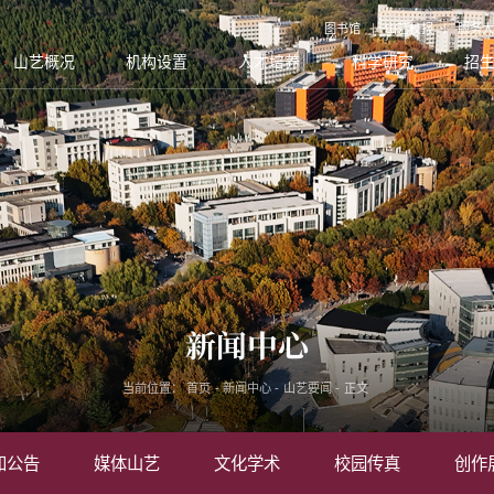
图书馆
山艺校报
服务大
山艺概况
机构设置
人才培养
科学研究
招
新闻中心
当前位置：
首页
-
新闻中心
-
山艺要闻
-
正文
知公告
媒体山艺
文化学术
校园传真
创作