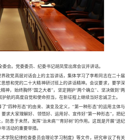
纪委全委会。党委委员、纪委书记胡凤莹出席会议并讲话。
世界政党高层对话会上的主旨讲话，集体学习了李希同志在二十届
义思想和党的二十大精神研讨班上的讲话精神。会议要求，要学深
神，始终胸怀“国之大者”，坚定拥护“两个确立”、坚决做到“两
驾护航的高度自觉和使命担当，在新征程上继续当好忠诚卫士。
了“四种形态”的由来、演变及定义，“第一种形态”的运用主体与
要求大家理解好、领悟好、运用好、宣传好“第一种形态”，把纪
防患于未然，发挥“治未病”“育好树”的作用。这既是开展“送纪
作年活动的重要举措。
艺术学院纪律检查委员会理论学习制度》等文件，研究审议了有关