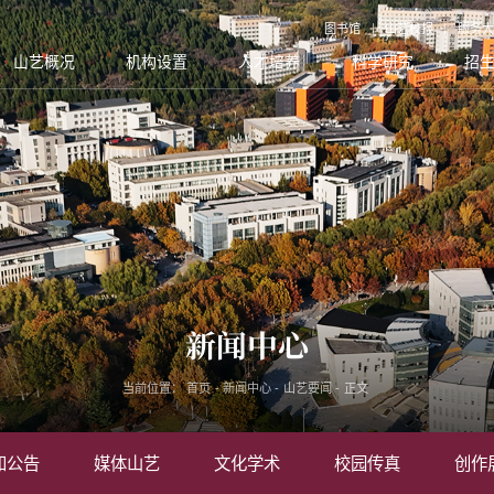
图书馆
山艺校报
服务大
山艺概况
机构设置
人才培养
科学研究
招
新闻中心
当前位置：
首页
-
新闻中心
-
山艺要闻
-
正文
知公告
媒体山艺
文化学术
校园传真
创作