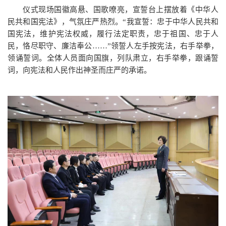
仪式现场国徽高悬、国歌嘹亮，宣誓台上摆放着《中华人
民共和国宪法》，气氛庄严热烈。“我宣誓：忠于中华人民共和
国宪法，维护宪法权威，履行法定职责，忠于祖国、忠于人
民，恪尽职守、廉洁奉公……”领誓人左手按宪法，右手举拳，
领诵誓词。全体人员面向国旗，列队肃立，右手举拳，跟诵誓
词，向宪法和人民作出神圣而庄严的承诺。