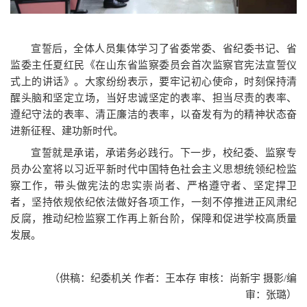
宣誓后，全体人员集体学习了省委常委、省纪委书记、省
监委主任夏红民《在山东省监察委员会首次监察官宪法宣誓仪
式上的讲话》。大家纷纷表示，要牢记初心使命，时刻保持清
醒头脑和坚定立场，当好忠诚坚定的表率、担当尽责的表率、
遵纪守法的表率、清正廉洁的表率，以奋发有为的精神状态奋
进新征程、建功新时代。
宣誓就是承诺，承诺务必践行。下一步，校纪委、监察专
员办公室将以习近平新时代中国特色社会主义思想统领纪检监
察工作，带头做宪法的忠实崇尚者、严格遵守者、坚定捍卫
者，坚持依规依纪依法做好各项工作，一刻不停推进正风肃纪
反腐，推动纪检监察工作再上新台阶，保障和促进学校高质量
发展。
（供稿：纪委机关 作者：王本存 审核：尚新宇
摄影/
编
审
：张璐
）