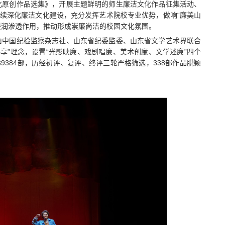
化原创作品选集》，开展主题鲜明的师生廉洁文化作品征集活动、
持续深化廉洁文化建设，充分发挥艺术院校专业优势，做响“廉美山
的浸润渗透作用，推动形成崇廉尚洁的校园文化氛围。
，由中国纪检监察杂志社、山东省纪委监委、山东省文学艺术界联合
享”理念，设置“光影映廉、戏剧唱廉、美术创廉、文学述廉”四个
9384部，历经初评、复评、终评三轮严格筛选，338部作品脱颖