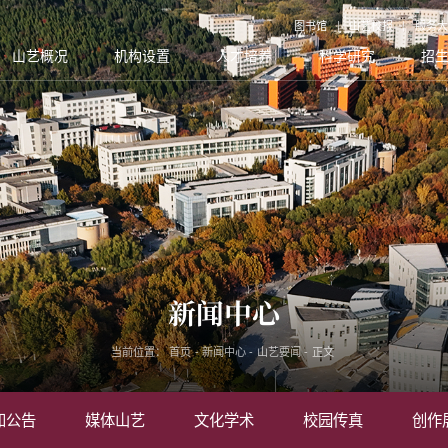
图书馆
山艺校报
服务大
山艺概况
机构设置
人才培养
科学研究
招
新闻中心
当前位置：
首页
-
新闻中心
-
山艺要闻
-
正文
知公告
媒体山艺
文化学术
校园传真
创作