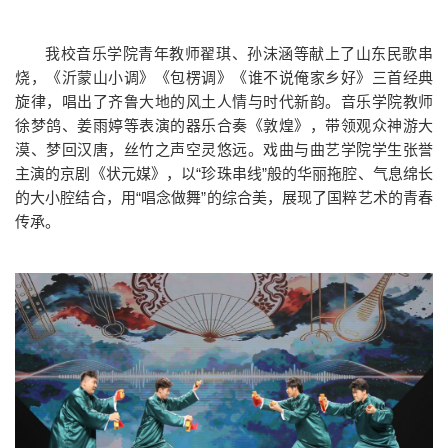
我校音乐学院青年教师翟琪、孙沫涵等献上了山东民歌串
烧，《沂蒙山小调》《包楞调》《谁不说俺家乡好》三首经典
旋律，唱出了齐鲁大地的风土人情与时代新韵。音乐学院教师
徐梦鸽、姜雨婷等表演的器乐合奏《敦煌》，带领观众神游大
漠、梦回汉唐，丝竹之声空灵悠远。戏曲与曲艺学院学生张誉
主演的京剧《状元媒》，以“珍珠串线”般的华丽拖腔、气息绵长
的大小腔结合，用“唱念做舞”的综合美，展现了国粹艺术的青春
传承。