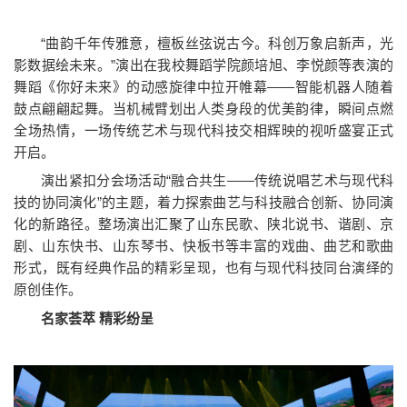
“曲韵千年传雅意，檀板丝弦说古今。科创万象启新声，光
影数据绘未来。”演出在我校舞蹈学院颜培旭、李悦颜等表演的
舞蹈《你好未来》的动感旋律中拉开帷幕——智能机器人随着
鼓点翩翩起舞。当机械臂划出人类身段的优美韵律，瞬间点燃
全场热情，一场传统艺术与现代科技交相辉映的视听盛宴正式
开启。
演出紧扣分会场活动“融合共生——传统说唱艺术与现代科
技的协同演化”的主题，着力探索曲艺与科技融合创新、协同演
化的新路径。整场演出汇聚了山东民歌、陕北说书、谐剧、京
剧、山东快书、山东琴书、快板书等丰富的戏曲、曲艺和歌曲
形式，既有经典作品的精彩呈现，也有与现代科技同台演绎的
原创佳作。
名家荟萃 精彩纷呈