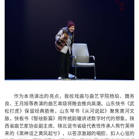
作为本场演出的亮点，我校戏曲与曲艺学院杨珀、魏务
良、王月旭等表演的曲艺串烧将晚会推向高潮。山东快书《武
松打虎》保留经典筋骨，山东琴书《从河说起》聚焦黄河文
脉，快板书《智绘新篇》用传统韵辙讲述数字时代的想象。陕
西省曲艺家协会副主席、陕北说书省级代表性传承人熊竹英带
来的《黑神话之黄风起兮》，以苍凉激越的唱腔、扣人心弦的