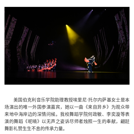
美国伯克利音乐学院助理教授埃里尼·托尔内萨基女士是本
场演出的唯一外国参演嘉宾，她以一曲《来自异乡》为观众带
来地中海岸边的深情问候。我校舞蹈学院何政敏、李奕漩等表
演的舞蹈《呢喃》以无声之姿诉尽师者烛照一生的奉献，翩跹
舞影礼赞生生不息的传承力量。