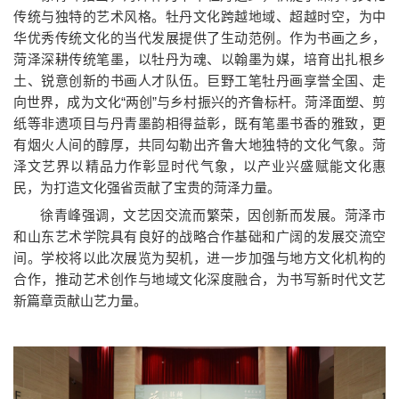
传统与独特的艺术风格。牡丹文化跨越地域、超越时空，为中
华优秀传统文化的当代发展提供了生动范例。作为书画之乡，
菏泽深耕传统笔墨，以牡丹为魂、以翰墨为媒，培育出扎根乡
土、锐意创新的书画人才队伍。巨野工笔牡丹画享誉全国、走
向世界，成为文化“两创”与乡村振兴的齐鲁标杆。菏泽面塑、剪
纸等非遗项目与丹青墨韵相得益彰，既有笔墨书香的雅致，更
有烟火人间的醇厚，共同勾勒出齐鲁大地独特的文化气象。菏
泽文艺界以精品力作彰显时代气象，以产业兴盛赋能文化惠
民，为打造文化强省贡献了宝贵的菏泽力量。
徐青峰强调，文艺因交流而繁荣，因创新而发展。菏泽市
和山东艺术学院具有良好的战略合作基础和广阔的发展交流空
间。学校将以此次展览为契机，进一步加强与地方文化机构的
合作，推动艺术创作与地域文化深度融合，为书写新时代文艺
新篇章贡献山艺力量。