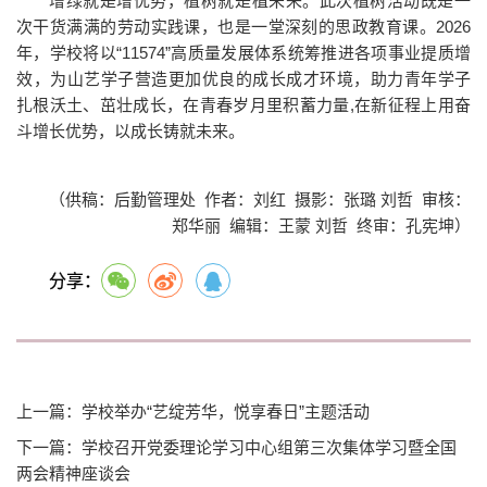
增绿就是增优势，植树就是植未来。此次植树活动既是一
次干货满满的劳动实践课，也是一堂深刻的思政教育课。2026
年，学校将以“11574”高质量发展体系统筹推进各项事业提质增
效，为山艺学子营造更加优良的成长成才环境，助力青年学子
扎根沃土、茁壮成长，在青春岁月里积蓄力量,在新征程上用奋
斗增长优势，以成长铸就未来。
（供稿：后勤管理处 作者：刘红 摄影：张璐 刘哲 审核：
郑华丽 编辑：王蒙 刘哲 终审：孔宪坤）
分享：
上一篇：学校举办“艺绽芳华，悦享春日”主题活动
下一篇：学校召开党委理论学习中心组第三次集体学习暨全国
两会精神座谈会