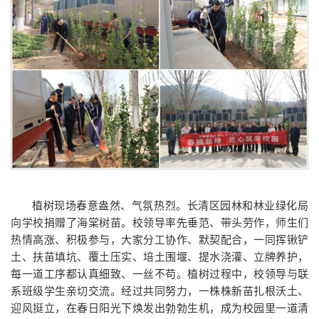
植树现场春意盎然、气氛热烈。长清区园林和林业绿化局
向学校捐赠了海棠树苗。校领导率先垂范、带头劳作，师生们
热情高涨、积极参与，大家分工协作、默契配合，一同挥锹铲
土、扶苗填坑、覆土压实、培土围堰、提水浇灌、立牌养护，
每一道工序都认真细致、一丝不苟。植树过程中，校领导与联
系班级学生亲切交流。经过共同努力，一株株新苗扎根沃土、
迎风挺立，在春日阳光下焕发出勃勃生机，成为校园里一道清