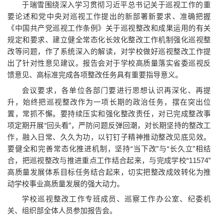
于瑞雪围绕深入学习贯彻习近平总书记关于巡视工作的重
要论述和党中央对巡视工作提出的新部署新要求、准确把握
《中国共产党巡视工作条例》关于巡视整改和成果运用的有关
规定和要求、建立健全常态化长效化整改工作机制强化巡视整
改等问题，作了系统深入的解读，对学校做好巡视整改工作提
出了针对性意见建议。报告会对于学校高质量落实省委巡视反
馈意见、高标准完成各项整改任务具有重要指导意义。
会议要求，各单位各部门要进行思想认识再深化、再提
升，始终把巡视整改作为一项长期的政治任务，摆在突出位
置，常抓不懈。要持续压实和强化整改责任，对已完成整改事
项定期开展“回头看”，严防问题反弹回潮，对长期坚持的整改工
作，融入日常、久久为功，以钉钉子精神推动整改见底见效。
要健全和完善常态化推进机制，坚持“当下改”与“长久立”相结
合，把巡视整改与推进重点工作结合起来，与完成学校“11574”
高质量发展体系目标任务结合起来，切实把整改成效转化为推
动学校事业高质量发展的强大动力。
学校巡视整改工作专班成员、巡察工作办公室、纪委机
关、组织部全体人员参加报告会。