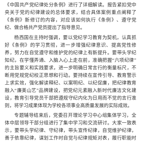
《中国共产党纪律处分条例》进行了详细解读。报告紧扣党中
央关于党的纪律建设的总体要求，结合具体案例重点阐释了
《条例》新修订的内容，对应该如何执行《条例》、遵守党
纪、做合格共产党员提出了指导意见。
杨西国在主持时强调，要以党纪学习教育为契机，认真抓
好《条例》的学习贯彻，进一步增强纪律意识、提高党性修
养，努力在自觉遵守和维护党的纪律上有新提升。要带头学纪
知纪，在学懂弄通、入脑入心上走在前，准确把握“六项纪律”
的主旨要义和实践要求，进一步明确日常言行的衡量标尺，不
断用党规党纪校正思想和行动。要持续在宣传引导、教育警示
上求实效，强化解读释纪、以案明纪、以纪促廉，把纪律教育
融入“廉美山艺”品牌建设，把党纪元素融入新时代廉洁文化建
设，教育引导党员干部把遵规守纪内化为日用而不觉的言行准
则，将学习成果体现为学校各项事业高质量发展的实际成效。
专题辅导结束后，党委召开理论学习中心组集体学习，全
体中层领导干部分组进行了集中学习和交流研讨。大家一致表
示，要带头学纪律、守纪律，带头宣传纪律，自觉维护纪律，
善于依靠纪律，谋划工作时自觉与纪律规矩对表，履行职能时