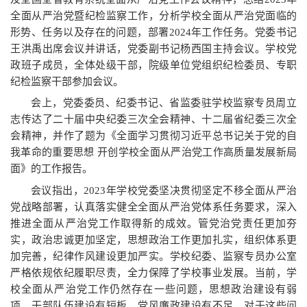
全面从严治党暨纪检监察工作，分析学校全面从严治党面临的
形势、任务以及存在的问题，部署2024年工作任务。党委书记
王洪禹出席会议并讲话，党委副书记杨西国主持会议。学校党
政班子成员，全体处级干部，院级单位党组织纪检委员、专职
纪检监察干部参加会议。
会上，党委委员、纪委书记、省监委驻学校监察专员周立
志传达了二十届中央纪委三次全会精神、十二届省纪委三次全
会精神，并作了题为《全面学习贯彻习近平总书记关于党的自
我革命的重要思想 开创学校全面从严治党工作高质量发展新局
面》的工作报告。
会议指出，2023年学校党委坚决贯彻坚定不移全面从严治
党战略部署，认真落实健全全面从严治党体系任务要求，深入
推进全面从严治党工作取得新的成效。管党治党责任更加夯
实，政治忠诚更加坚定，思想政治工作更加扎实，组织体系更
加完善，纪律作风建设更加严实。学校纪委、监察专员办公室
严格依规依纪履职尽责，全力保障了学校事业发展。当前，学
校全面从严治党工作仍然存在一些问题，思想政治建设有弱
项，干部队伍建设有短板，党风廉政建设有不足。对于这些问