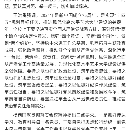
题，要认真对照、举一反三，切实加以解决。
王洪禹强调，2024年是新中国成立75周年，是实现“十四
五”规划目标任务、推进现代化高水平艺术大学建设的关键一
年。全校上下要坚决落实全面从严治党战略方针，深刻领悟“两
个确立”的决定性意义，增强“四个意识”、坚定“四个自信”、做
到“两个维护”，坚持稳中求进工作总基调，巩固拓展主题教育
成果，强化政治监督，推动健全全面从严治党体系，深化运用
“一台账、两清单、双责任、双问责”监督机制，纵深推进全面
从严治党工作高质量发展，为现代化高水平艺术大学建设提供
坚强保障。要持之以恒抓好政治建设，筑牢政治忠诚；要持之
以恒抓好思想建设，筑牢理想信念根基；要持之以恒抓好组织
建设，筑牢坚强政治堡垒；要持之以恒抓好纪律作风建设，筑
牢责任担当；要持之以恒抓好党风廉政建设和反腐败斗争，筑
牢廉洁自律防线；要坚决扛牢全面从严治党政治责任，推动管
党治党责任落到实处。
杨西国就贯彻落实会议精神提出三点要求。一是抓好传达
学习，教育引导每一名党员、干部自觉把思想和行动统一到党
中央决策部署、省委工作要求以及学校党委工作安排上来。二