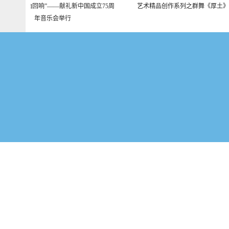
音沿黄 九曲回响”——献礼新中国成立75周
艺术精品创作系列之群舞《厚土》
年音乐会举行