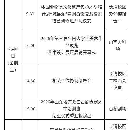
中国非物质文化遗产传承人研培
长清校区
9:30
计划
“潍县派”青铜器修复及复制
办公楼报
技艺研修班开班仪式
告厅
2026年第三届全国大学生美术作
山艺大剧
1
0
:
00
品展览
7
月
8
场
艺术设计展区展览开幕式
日
(星期
三)
长清校区
14:30
相关工作协调部署会
二楼西会
议室
2026年山东地方戏曲吕剧表演人
19:00
才培训班
百花剧场
结业仪式暨汇报演出
长清校区
辅导员队伍建设专题会