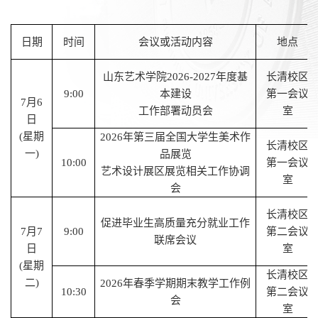
日期
时间
会议或活动内容
地点
山东艺术学院
2026-2027年度基
长清校区
9:
00
本建设
第一会议
7
月
6
工作部署动员会
室
日
(星期
2026年第三届全国大学生美术作
长清校区
一)
品展览
1
0
:
00
第一会议
艺术设计展区展览相关工作协调
室
会
长清校区
促进毕业生高质量充分就业工作
7
月
7
9
:
00
第二会议
联席会议
日
室
(星期
长清校区
二)
2026年春季学期期末教学工作例
10
:30
第二会议
会
室