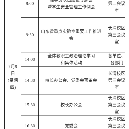
9:00
第二会议
暨学生安全管理工作例会
室
长清校区
山东省重点实验室重要工作推进
9:30
第三会议
会
室
全体教职工政治理论学习
各单位、
14:00
和集体活动
各部门
7
月
9
日
长清校区
(星期
14
:
30
校长办公会、党委会预备会
第三会议
四)
室
长清校区
1
5
:
30
校长办公会
第三会议
室
长清校区
16
:
30
党委会
第三会议