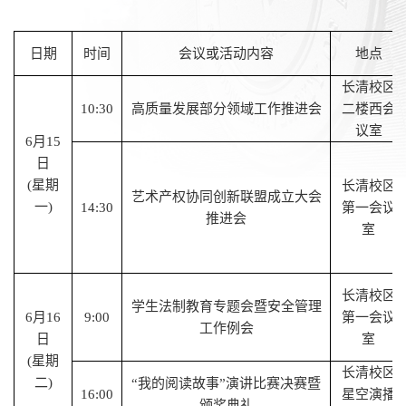
日期
时间
会议或活动内容
地点
长清校区
1
0
:
30
高质量发展部分领域工作推进会
二楼西会
议室
6
月
15
日
(星期
长清校区
艺术产权协同创新联盟成立大会
一)
1
4
:
30
第一会议
推进会
室
长清校区
学生法制
教育
专题会暨安全管理
6
月
16
9
:00
第一会议
工作例会
日
室
(星期
长清校区
二)
“我的阅读故事”演讲比赛决赛暨
16
:00
星空演播
颁奖典礼