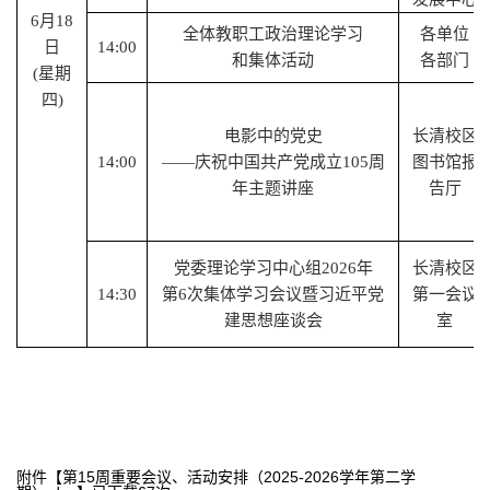
6
月
18
全体教职工政治理论学习
各单位
日
14:00
和集体活动
各部门
(星期
四)
电影中的党史
长清校区
14:00
——庆祝中国共产党成立1
05
周
图书馆报
年主题讲座
告厅
党委理论学习中心组
2026年
长清校区
14:
3
0
第
6次集体学习会议暨习近平党
第一会议
建思想座谈会
室
附件【
第15周重要会议、活动安排（2025-2026学年第二学