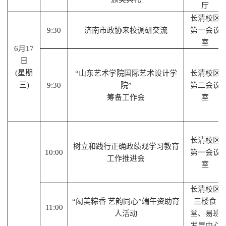
厅
长清校区
9
:
3
0
济南市政协来校调研交流
第一会议
室
6
月
17
日
(星期
“山东艺术学院国际艺术设计学
长清校区
三)
9
:
3
0
院”
第
二
会议
筹备工作会
室
长清校区
树立和践行正确政绩观学习教育
1
0
:00
第一会议
工作推进会
室
长清校区
“闳美粽香 艺韵同心”端午资助育
三楼食
1
1
:00
人活动
堂、易班
发展中心